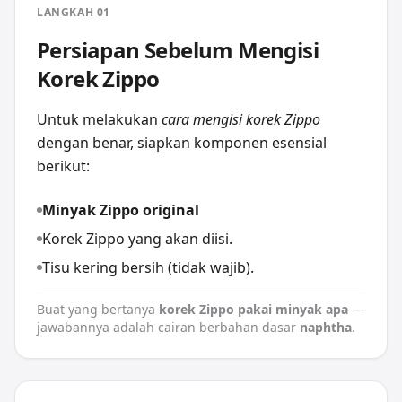
LANGKAH 01
Persiapan Sebelum Mengisi
Korek Zippo
Untuk melakukan
cara mengisi korek Zippo
dengan benar, siapkan komponen esensial
berikut:
Minyak Zippo original
Korek Zippo yang akan diisi.
Tisu kering bersih (tidak wajib).
Buat yang bertanya
korek Zippo pakai minyak apa
—
jawabannya adalah cairan berbahan dasar
naphtha
.