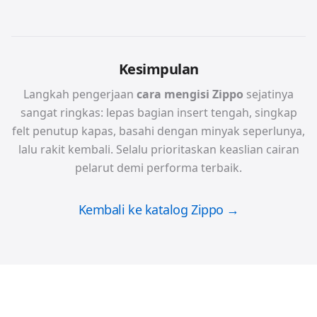
Kesimpulan
Langkah pengerjaan
cara mengisi Zippo
sejatinya
sangat ringkas: lepas bagian insert tengah, singkap
felt penutup kapas, basahi dengan minyak seperlunya,
lalu rakit kembali. Selalu prioritaskan keaslian cairan
pelarut demi performa terbaik.
Kembali ke katalog Zippo
→