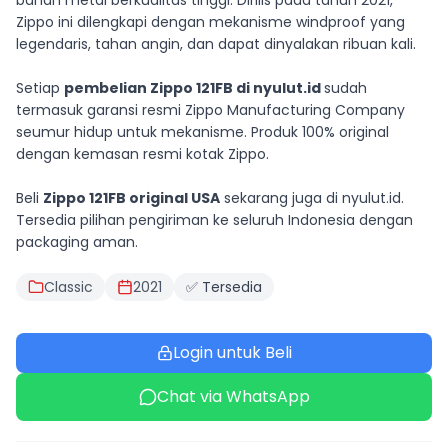
bahan metal berkualitas tinggi. Dirilis pada tahun 2021,
Zippo ini dilengkapi dengan mekanisme windproof yang
legendaris, tahan angin, dan dapat dinyalakan ribuan kali.
Setiap
pembelian Zippo 121FB di nyulut.id
sudah
termasuk garansi resmi Zippo Manufacturing Company
seumur hidup untuk mekanisme. Produk 100% original
dengan kemasan resmi kotak Zippo.
Beli
Zippo 121FB original USA
sekarang juga di nyulut.id.
Tersedia pilihan pengiriman ke seluruh Indonesia dengan
packaging aman.
Classic
2021
✅ Tersedia
Login untuk Beli
Chat via WhatsApp