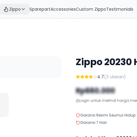
Zippo
Sparepart
Accessories
Custom Zippo
Testimonials
Zippo
20230
4.7
(
3
ulasan)
Rp660.000
Login untuk melihat harga m
Garansi Resmi Seumur Hidup
Garansi 7 Hari