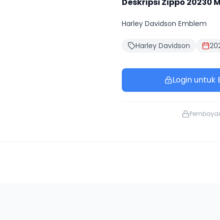
Deskripsi Zippo
20230
M
Harley Davidson Emblem
Harley Davidson
20
Login untuk B
Pembaya