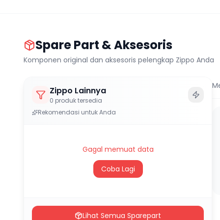
Spare Part & Aksesoris
Komponen original dan aksesoris pelengkap Zippo Anda
M
Zippo Lainnya
0
produk tersedia
Rekomendasi untuk Anda
Gagal memuat data
Coba Lagi
Lihat Semua Sparepart