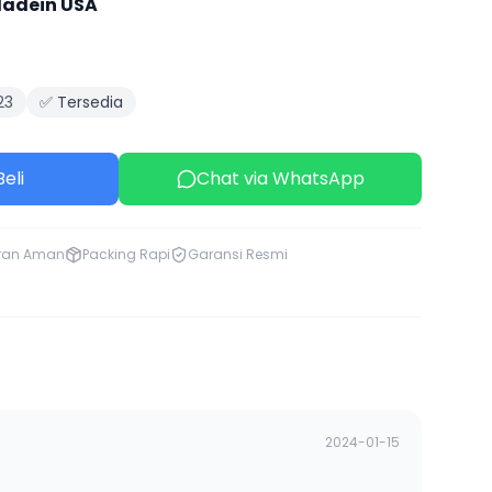
adein USA
23
✅ Tersedia
eli
Chat via WhatsApp
ran Aman
Packing Rapi
Garansi Resmi
2024-01-15