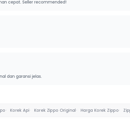
riman cepat. Seller recommended!
inal dan garansi jelas.
ppo
Korek Api
Korek Zippo Original
Harga Korek Zippo
Zi
•
•
•
•