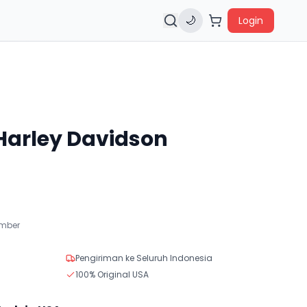
🌙
Login
Harley Davidson
ember
Pengiriman ke Seluruh Indonesia
100% Original USA