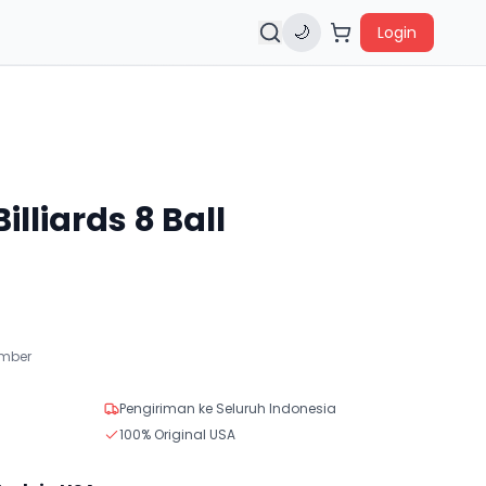
🌙
Login
Billiards 8 Ball
ember
Pengiriman ke Seluruh Indonesia
100% Original USA