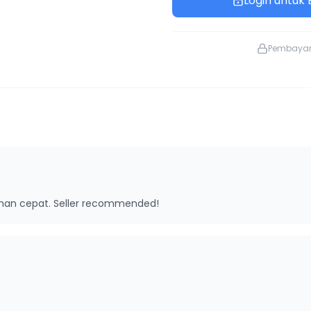
Login untuk B
Pembaya
riman cepat. Seller recommended!