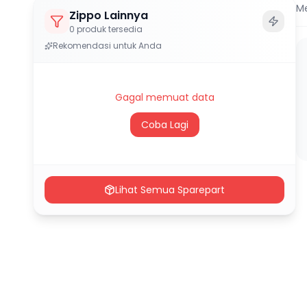
M
Zippo Lainnya
0
produk tersedia
Rekomendasi untuk Anda
Gagal memuat data
Coba Lagi
Lihat Semua Sparepart