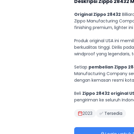
Deskripsi Zippo
28432
M
Original Zippo 28432
Billia
Zippo Manufacturing Company
finishing premium, lighter 
Produk original USA ini memi
berkualitas tinggi. Dirilis 
windproof yang legendaris, t
Setiap
pembelian Zippo 284
Manufacturing Company seu
dengan kemasan resmi kotak
Beli
Zippo 28432 original U
pengiriman ke seluruh Indo
2023
✅ Tersedia