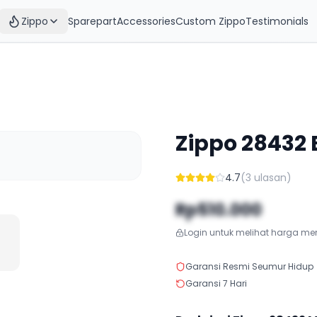
Zippo
Sparepart
Accessories
Custom Zippo
Testimonials
Zippo
28432
4.7
(
3
ulasan)
Rp510.000
Login untuk melihat harga m
Garansi Resmi Seumur Hidup
Garansi 7 Hari