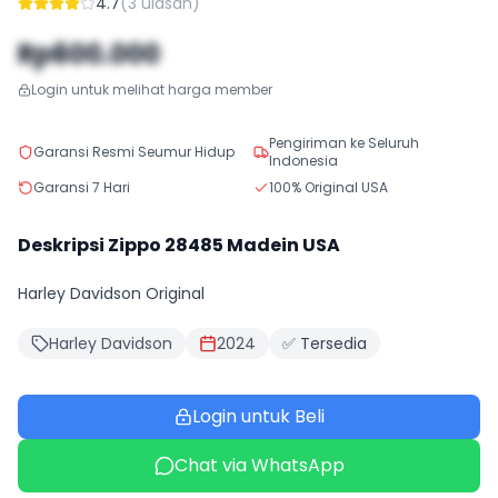
4.7
(
3
ulasan)
Rp600.000
Login untuk melihat harga member
Pengiriman ke Seluruh
Garansi Resmi Seumur Hidup
Indonesia
Garansi 7 Hari
100% Original USA
Deskripsi Zippo
28485
Madein USA
Harley Davidson Original
Harley Davidson
2024
✅ Tersedia
Login untuk Beli
Chat via WhatsApp