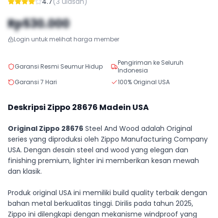
4.7
(
3
ulasan)
Rp530.000
Login untuk melihat harga member
Pengiriman ke Seluruh
Garansi Resmi Seumur Hidup
Indonesia
Garansi 7 Hari
100% Original USA
Deskripsi Zippo
28676
Madein USA
Original Zippo 28676
Steel And Wood adalah Original
series yang diproduksi oleh Zippo Manufacturing Company
USA. Dengan desain steel and wood yang elegan dan
finishing premium, lighter ini memberikan kesan mewah
dan klasik.
Produk original USA ini memiliki build quality terbaik dengan
bahan metal berkualitas tinggi. Dirilis pada tahun 2025,
Zippo ini dilengkapi dengan mekanisme windproof yang