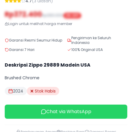
4.7
(
3
ulasan)
Rp372.400
Rp380.000
2
% OFF
Login untuk melihat harga member
Pengiriman ke Seluruh
Garansi Resmi Seumur Hidup
Indonesia
Garansi 7 Hari
100% Original USA
Deskripsi Zippo
29889
Madein USA
Brushed Chrome
2024
❌ Stok Habis
Chat via WhatsApp
Pembayaran Aman
Packing Rapi
Garansi Resmi