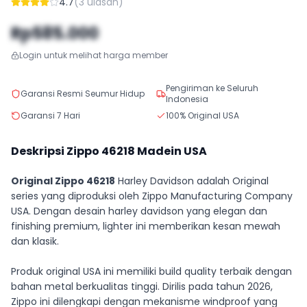
4.7
(
3
ulasan)
Rp585.000
Login untuk melihat harga member
Pengiriman ke Seluruh
Garansi Resmi Seumur Hidup
Indonesia
Garansi 7 Hari
100% Original USA
Deskripsi Zippo
46218
Madein USA
Original Zippo 46218
Harley Davidson adalah Original
series yang diproduksi oleh Zippo Manufacturing Company
USA. Dengan desain harley davidson yang elegan dan
finishing premium, lighter ini memberikan kesan mewah
dan klasik.
Produk original USA ini memiliki build quality terbaik dengan
bahan metal berkualitas tinggi. Dirilis pada tahun 2026,
Zippo ini dilengkapi dengan mekanisme windproof yang