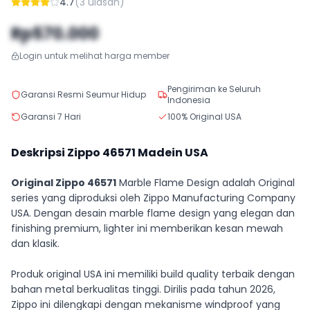
4.7
(
3
ulasan)
Rp570.000
Login untuk melihat harga member
Pengiriman ke Seluruh
Garansi Resmi Seumur Hidup
Indonesia
Garansi 7 Hari
100% Original USA
Deskripsi Zippo
46571
Madein USA
Original Zippo 46571
Marble Flame Design adalah Original
series yang diproduksi oleh Zippo Manufacturing Company
USA. Dengan desain marble flame design yang elegan dan
finishing premium, lighter ini memberikan kesan mewah
dan klasik.
Produk original USA ini memiliki build quality terbaik dengan
bahan metal berkualitas tinggi. Dirilis pada tahun 2026,
Zippo ini dilengkapi dengan mekanisme windproof yang