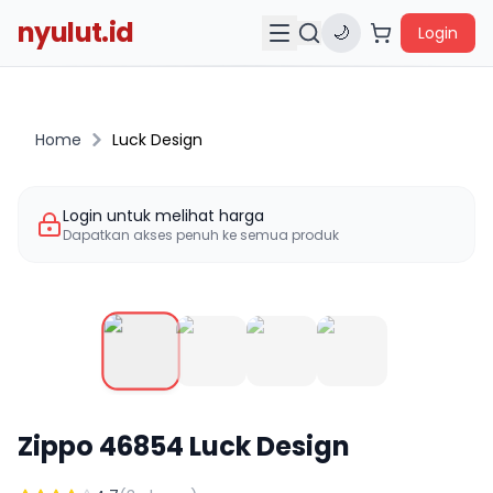
nyulut.id
🌙
Login
Home
Luck Design
Login untuk melihat harga
Dapatkan akses penuh ke semua produk
Zippo
46854
Luck Design