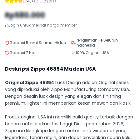
4.7
(
3
ulasan)
Rp580.000
Login untuk melihat harga member
Pengiriman ke Seluruh
Garansi Resmi Seumur Hidup
Indonesia
Garansi 7 Hari
100% Original USA
Deskripsi Zippo
46854
Madein USA
Original Zippo 46854
Luck Design adalah Original series
yang diproduksi oleh Zippo Manufacturing Company USA.
Dengan desain luck design yang elegan dan finishing
premium, lighter ini memberikan kesan mewah dan klasik.
Produk original USA ini memiliki build quality terbaik dengan
bahan metal berkualitas tinggi. Dirilis pada tahun 2026,
Zippo ini dilengkapi dengan mekanisme windproof yang
legendaris, tahan angin, dan dapat dinyalakan ribuan kali.