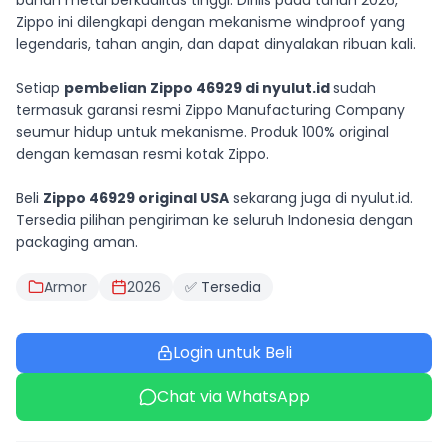
bahan metal berkualitas tinggi. Dirilis pada tahun 2026,
Zippo ini dilengkapi dengan mekanisme windproof yang
legendaris, tahan angin, dan dapat dinyalakan ribuan kali.
Setiap
pembelian Zippo 46929 di nyulut.id
sudah
termasuk garansi resmi Zippo Manufacturing Company
seumur hidup untuk mekanisme. Produk 100% original
dengan kemasan resmi kotak Zippo.
Beli
Zippo 46929 original USA
sekarang juga di nyulut.id.
Tersedia pilihan pengiriman ke seluruh Indonesia dengan
packaging aman.
Armor
2026
✅ Tersedia
Login untuk Beli
Chat via WhatsApp