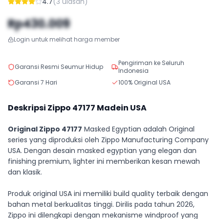
4.7
(
3
ulasan)
Rp430.009
Login untuk melihat harga member
Pengiriman ke Seluruh
Garansi Resmi Seumur Hidup
Indonesia
Garansi 7 Hari
100% Original USA
Deskripsi Zippo
47177
Madein USA
Original Zippo 47177
Masked Egyptian adalah Original
series yang diproduksi oleh Zippo Manufacturing Company
USA. Dengan desain masked egyptian yang elegan dan
finishing premium, lighter ini memberikan kesan mewah
dan klasik.
Produk original USA ini memiliki build quality terbaik dengan
bahan metal berkualitas tinggi. Dirilis pada tahun 2026,
Zippo ini dilengkapi dengan mekanisme windproof yang