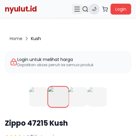
nyulut.id
🌙
Login
Home
Kush
Login untuk melihat harga
Dapatkan akses penuh ke semua produk
Zippo
47215
Kush