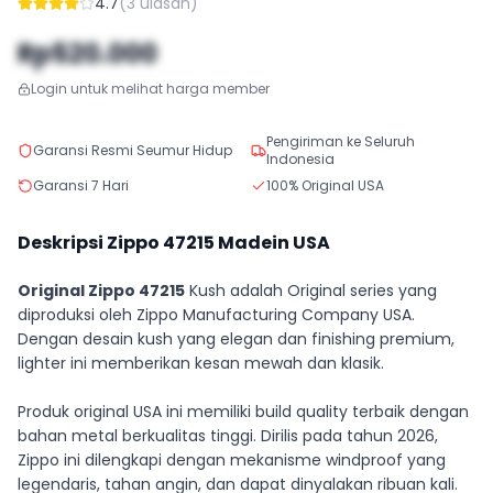
4.7
(
3
ulasan)
Rp520.000
Login untuk melihat harga member
Pengiriman ke Seluruh
Garansi Resmi Seumur Hidup
Indonesia
Garansi 7 Hari
100% Original USA
Deskripsi Zippo
47215
Madein USA
Original Zippo 47215
Kush adalah Original series yang
diproduksi oleh Zippo Manufacturing Company USA.
Dengan desain kush yang elegan dan finishing premium,
lighter ini memberikan kesan mewah dan klasik.
Produk original USA ini memiliki build quality terbaik dengan
bahan metal berkualitas tinggi. Dirilis pada tahun 2026,
Zippo ini dilengkapi dengan mekanisme windproof yang
legendaris, tahan angin, dan dapat dinyalakan ribuan kali.