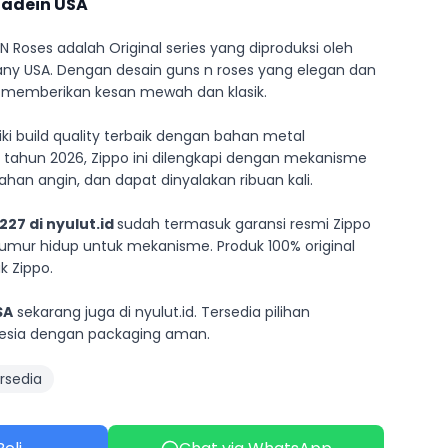
adein USA
 Roses adalah Original series yang diproduksi oleh
y USA. Dengan desain guns n roses yang elegan dan
ini memberikan kesan mewah dan klasik.
liki build quality terbaik dengan bahan metal
pada tahun 2026, Zippo ini dilengkapi dengan mekanisme
ahan angin, dan dapat dinyalakan ribuan kali.
27 di nyulut.id
sudah termasuk garansi resmi Zippo
mur hidup untuk mekanisme. Produk 100% original
 Zippo.
SA
sekarang juga di nyulut.id. Tersedia pilihan
nesia dengan packaging aman.
rsedia