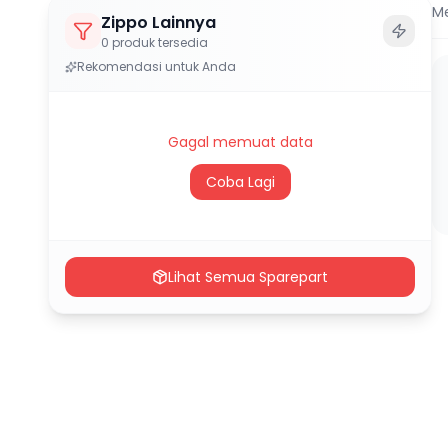
M
Zippo Lainnya
0
produk tersedia
Rekomendasi untuk Anda
Gagal memuat data
Coba Lagi
Lihat Semua Sparepart