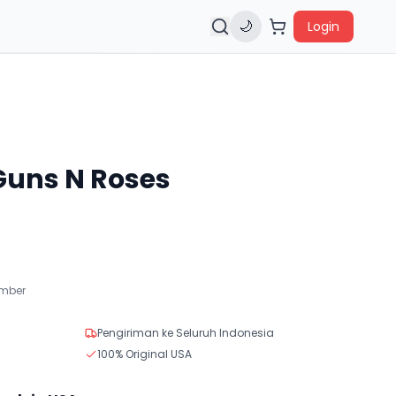
🌙
Login
Guns N Roses
ember
Pengiriman ke Seluruh Indonesia
100% Original USA