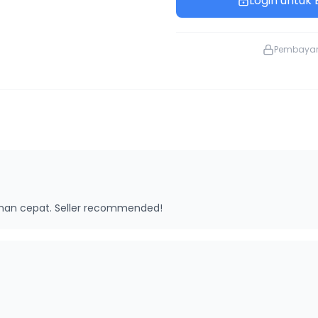
Login untuk B
Pembaya
riman cepat. Seller recommended!