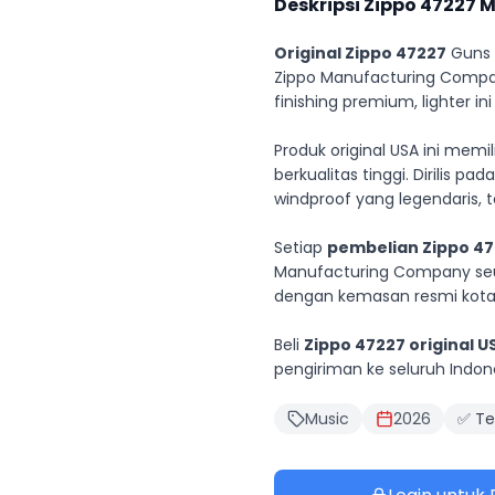
Deskripsi Zippo
47227
M
Original Zippo 47227
Guns N
Zippo Manufacturing Compan
finishing premium, lighter 
Produk original USA ini memi
berkualitas tinggi. Dirilis 
windproof yang legendaris, t
Setiap
pembelian Zippo 472
Manufacturing Company seu
dengan kemasan resmi kotak
Beli
Zippo 47227 original U
pengiriman ke seluruh Indo
Music
2026
✅ Te