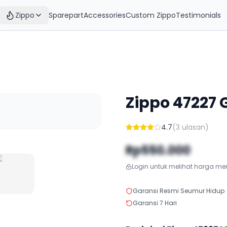
Zippo
Sparepart
Accessories
Custom Zippo
Testimonials
Zippo
47227
4.7
(
3
ulasan)
Rp550.000
Login untuk melihat harga m
Garansi Resmi Seumur Hidup
Garansi 7 Hari