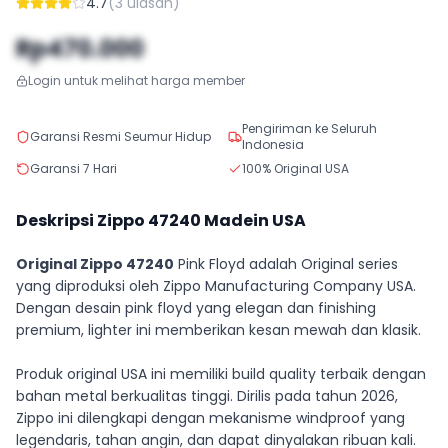
4.7
(
3
ulasan)
Rp470.000
Login untuk melihat harga member
Pengiriman ke Seluruh
Garansi Resmi Seumur Hidup
Indonesia
Garansi 7 Hari
100% Original USA
Deskripsi Zippo
47240
Madein USA
Original Zippo 47240
Pink Floyd adalah Original series
yang diproduksi oleh Zippo Manufacturing Company USA.
Dengan desain pink floyd yang elegan dan finishing
premium, lighter ini memberikan kesan mewah dan klasik.
Produk original USA ini memiliki build quality terbaik dengan
bahan metal berkualitas tinggi. Dirilis pada tahun 2026,
Zippo ini dilengkapi dengan mekanisme windproof yang
legendaris, tahan angin, dan dapat dinyalakan ribuan kali.