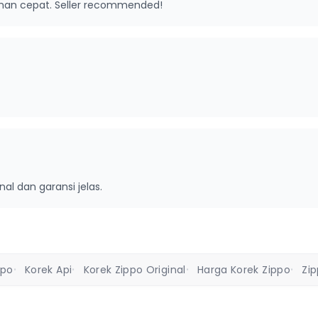
riman cepat. Seller recommended!
inal dan garansi jelas.
ppo
Korek Api
Korek Zippo Original
Harga Korek Zippo
Zi
•
•
•
•