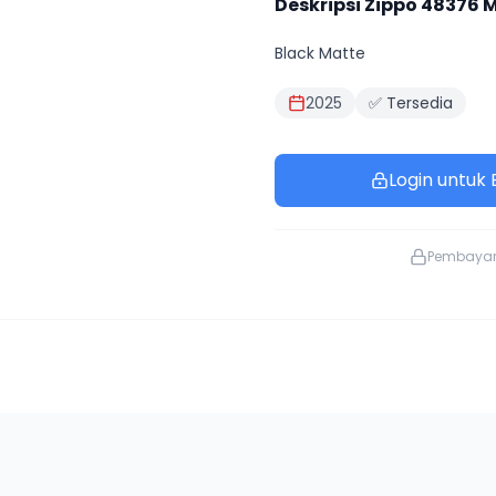
Deskripsi Zippo
48376
M
Black Matte
2025
✅ Tersedia
Login untuk B
Pembaya