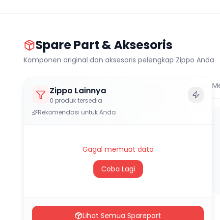
Spare Part & Aksesoris
Komponen original dan aksesoris pelengkap Zippo Anda
M
Zippo Lainnya
0
produk tersedia
Rekomendasi untuk Anda
Gagal memuat data
Coba Lagi
Lihat Semua Sparepart