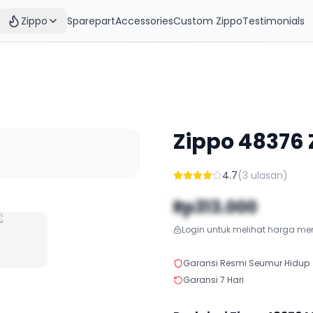
Zippo
Sparepart
Accessories
Custom Zippo
Testimonials
Zippo
48376
4.7
(
3
ulasan)
Rp313.000
Login untuk melihat harga m
Garansi Resmi Seumur Hidup
Garansi 7 Hari