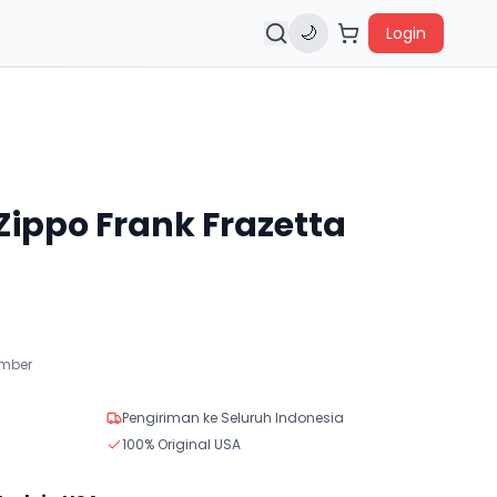
🌙
Login
Zippo Frank Frazetta
ember
Pengiriman ke Seluruh Indonesia
100% Original USA