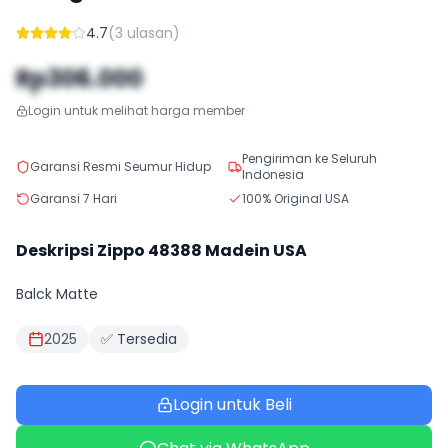
4.7
(
3
ulasan)
Rp306.000
Login untuk melihat harga member
Pengiriman ke Seluruh
Garansi Resmi Seumur Hidup
Indonesia
Garansi 7 Hari
100% Original USA
Deskripsi Zippo
48388
Madein USA
Balck Matte
2025
✅ Tersedia
Login untuk Beli