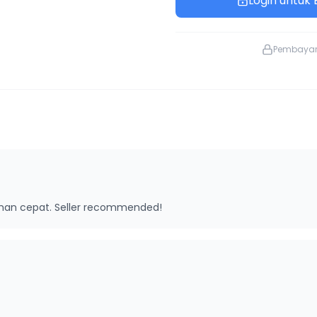
Login untuk B
Pembaya
riman cepat. Seller recommended!