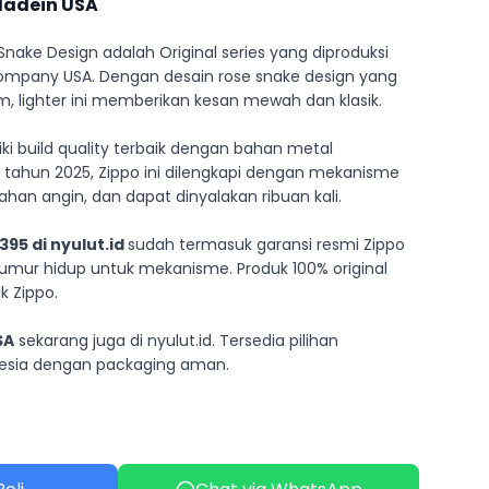
adein USA
nake Design adalah Original series yang diproduksi
ompany USA. Dengan desain rose snake design yang
m, lighter ini memberikan kesan mewah dan klasik.
liki build quality terbaik dengan bahan metal
pada tahun 2025, Zippo ini dilengkapi dengan mekanisme
ahan angin, dan dapat dinyalakan ribuan kali.
95 di nyulut.id
sudah termasuk garansi resmi Zippo
mur hidup untuk mekanisme. Produk 100% original
 Zippo.
SA
sekarang juga di nyulut.id. Tersedia pilihan
nesia dengan packaging aman.