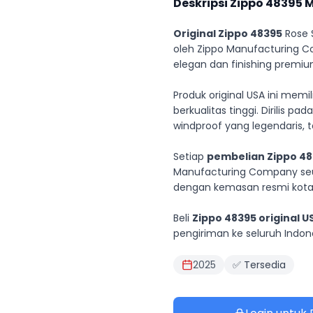
Deskripsi Zippo
48395
M
Original Zippo 48395
Rose S
oleh Zippo Manufacturing C
elegan dan finishing premiu
Produk original USA ini memi
berkualitas tinggi. Dirilis 
windproof yang legendaris, t
Setiap
pembelian Zippo 483
Manufacturing Company seu
dengan kemasan resmi kotak
Beli
Zippo 48395 original U
pengiriman ke seluruh Indo
2025
✅ Tersedia