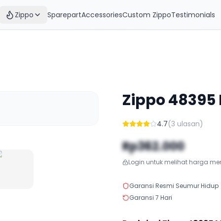
Zippo
Sparepart
Accessories
Custom Zippo
Testimonials
Zippo
48395
4.7
(
3
ulasan)
Rp362.000
Login untuk melihat harga m
Garansi Resmi Seumur Hidup
Garansi 7 Hari