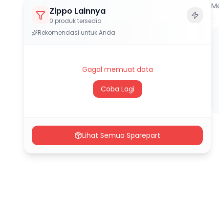
M
Zippo Lainnya
0
produk tersedia
Rekomendasi untuk Anda
Gagal memuat data
Coba Lagi
Lihat Semua Sparepart