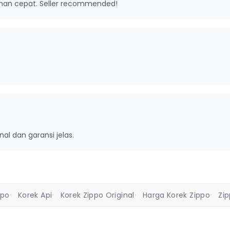
riman cepat. Seller recommended!
inal dan garansi jelas.
ppo
Korek Api
Korek Zippo Original
Harga Korek Zippo
Zi
•
•
•
•