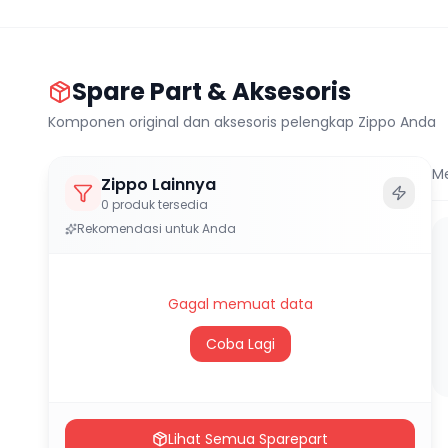
Spare Part & Aksesoris
Komponen original dan aksesoris pelengkap Zippo Anda
M
Zippo Lainnya
0
produk tersedia
Rekomendasi untuk Anda
Gagal memuat data
Coba Lagi
Lihat Semua Sparepart