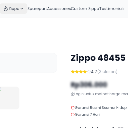
Zippo
Sparepart
Accessories
Custom Zippo
Testimonials
Zippo
48455
4.7
(
3
ulasan)
Rp306.000
Login untuk melihat harga m
Garansi Resmi Seumur Hidup
Garansi 7 Hari