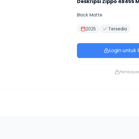
Deskripsi Zippo
48455
M
Black Matte
2025
✅ Tersedia
Login untuk B
Pembaya