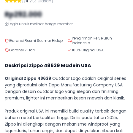
4.7
(
3
ulasan)
Rp292.000
Login untuk melihat harga member
Pengiriman ke Seluruh
Garansi Resmi Seumur Hidup
Indonesia
Garansi 7 Hari
100% Original USA
Deskripsi Zippo
48639
Madein USA
Original Zippo 48639
Outdoor Logo adalah Original series
yang diproduksi oleh Zippo Manufacturing Company USA.
Dengan desain outdoor logo yang elegan dan finishing
premium, lighter ini memberikan kesan mewah dan klasik.
Produk original USA ini memiliki build quality terbaik dengan
bahan metal berkualitas tinggi. Dirilis pada tahun 2025,
Zippo ini dilengkapi dengan mekanisme windproof yang
legendaris, tahan angin, dan dapat dinyalakan ribuan kali.