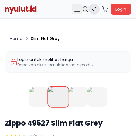
nyulut.id
🌙
Login
Home
Slim Flat Grey
Login untuk melihat harga
Dapatkan akses penuh ke semua produk
Zippo
49527
Slim Flat Grey