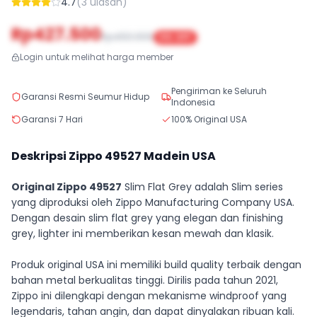
4.7
(
3
ulasan)
Rp427.500
Rp450.000
5
% OFF
Login untuk melihat harga member
Pengiriman ke Seluruh
Garansi Resmi Seumur Hidup
Indonesia
Garansi 7 Hari
100% Original USA
Deskripsi Zippo
49527
Madein USA
Original Zippo 49527
Slim Flat Grey adalah Slim series
yang diproduksi oleh Zippo Manufacturing Company USA.
Dengan desain slim flat grey yang elegan dan finishing
grey, lighter ini memberikan kesan mewah dan klasik.
Produk original USA ini memiliki build quality terbaik dengan
bahan metal berkualitas tinggi. Dirilis pada tahun 2021,
Zippo ini dilengkapi dengan mekanisme windproof yang
legendaris, tahan angin, dan dapat dinyalakan ribuan kali.