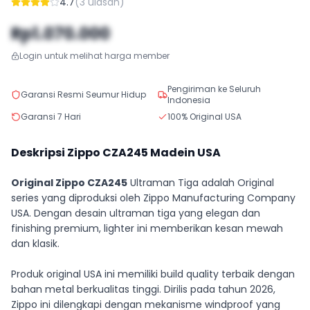
4.7
(
3
ulasan)
Rp1.070.000
Login untuk melihat harga member
Pengiriman ke Seluruh
Garansi Resmi Seumur Hidup
Indonesia
Garansi 7 Hari
100% Original USA
Deskripsi Zippo
CZA245
Madein USA
Original Zippo CZA245
Ultraman Tiga adalah Original
series yang diproduksi oleh Zippo Manufacturing Company
USA. Dengan desain ultraman tiga yang elegan dan
finishing premium, lighter ini memberikan kesan mewah
dan klasik.
Produk original USA ini memiliki build quality terbaik dengan
bahan metal berkualitas tinggi. Dirilis pada tahun 2026,
Zippo ini dilengkapi dengan mekanisme windproof yang